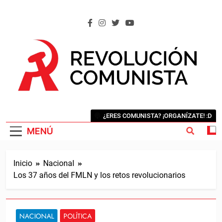
Saltar
al
contenido
REVOLUCIÓN COMUNISTA
Internacional Comunista Revolucionaria
¿ERES COMUNISTA? ¡ORGANÍZATE! :D
MENÚ
Inicio
Nacional
Los 37 años del FMLN y los retos revolucionarios
NACIONAL
POLÍTICA