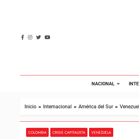
Saltar
al
contenido
REVOL
Internacio
NACIONAL
INT
Inicio
Internacional
América del Sur
Venezue
COLOMBIA
CRISIS CAPITALISTA
VENEZUELA