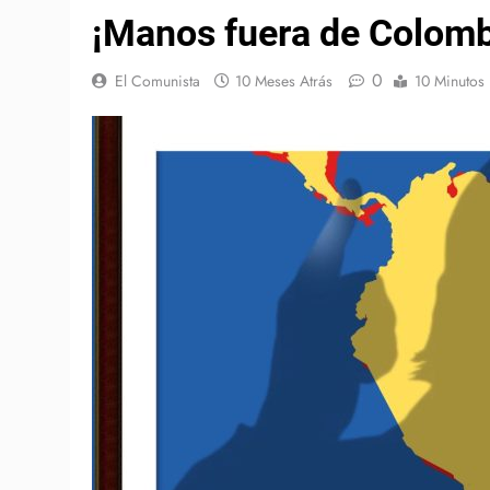
¡Manos fuera de Colomb
0
El Comunista
10 Meses Atrás
10 Minutos