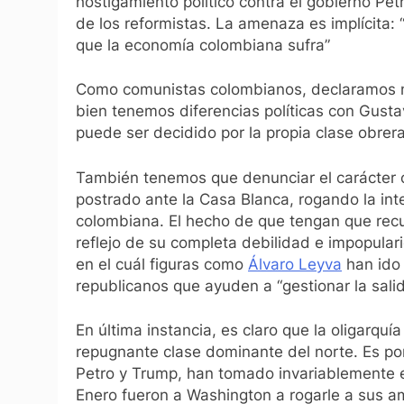
hostigamiento político contra el gobierno Pe
de los reformistas. La amenaza es implícita: 
que la economía colombiana sufra”
Como comunistas colombianos, declaramos nu
bien tenemos diferencias políticas con Gusta
puede ser decidido por la propia clase obre
También tenemos que denunciar el carácter c
postrado ante la Casa Blanca, rogando la int
colombiana. El hecho de que tengan que recur
reflejo de su completa debilidad e impopulari
en el cuál figuras como
Álvaro Leyva
han ido 
republicanos que ayuden a “gestionar la salid
En última instancia, es claro que la oligarquí
repugnante clase dominante del norte. Es po
Petro y Trump, han tomado invariablemente e
Enero fueron a Washington a rogarle a sus am