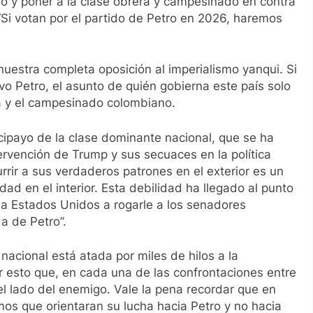
tro y poner a la clase obrera y campesinado en contra
“Si votan por el partido de Petro en 2026, haremos
estra completa oposición al imperialismo yanqui. Si
vo Petro, el asunto de quién gobierna este país solo
ra y el campesinado colombiano.
ipayo de la clase dominante nacional, que se ha
ervención de Trump y sus secuaces en la política
rir a sus verdaderos patrones en el exterior es un
dad en el interior. Esta debilidad ha llegado al punto
a Estados Unidos a rogarle a los senadores
a de Petro”.
a nacional está atada por miles de hilos a la
r esto que, en cada una de las confrontaciones entre
l lado del enemigo. Vale la pena recordar que en
os que orientaran su lucha hacia Petro y no hacia