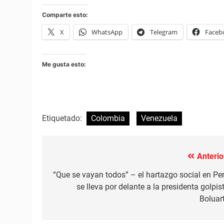
Comparte esto:
X
WhatsApp
Telegram
Faceb
Me gusta esto:
Etiquetado:
Colombia
Venezuela
Anterio
Navegación
de
“Que se vayan todos” – el hartazgo social en Pe
se lleva por delante a la presidenta golpis
entradas
Boluar