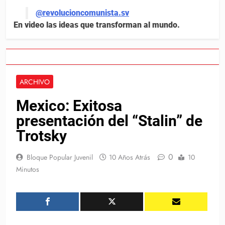
@revolucioncomunista.sv
En video las ideas que transforman al mundo.
ARCHIVO
Mexico: Exitosa
presentación del “Stalin” de
Trotsky
0
Bloque Popular Juvenil
10 Años Atrás
10
Minutos