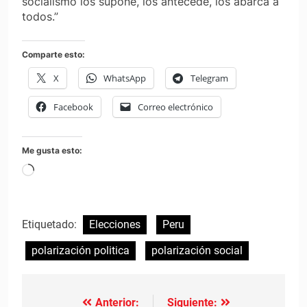
socialismo los supone, los antecede, los abarca a
todos.”
Comparte esto:
X
WhatsApp
Telegram
Facebook
Correo electrónico
Me gusta esto:
Cargando...
Etiquetado:
Elecciones
Peru
polarización politica
polarización social
Anterior:
Siguiente:
Navegación