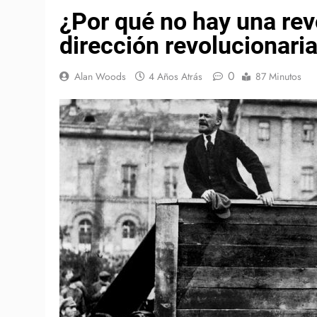
¿Por qué no hay una rev
dirección revolucionari
0
Alan Woods
4 Años Atrás
87 Minutos