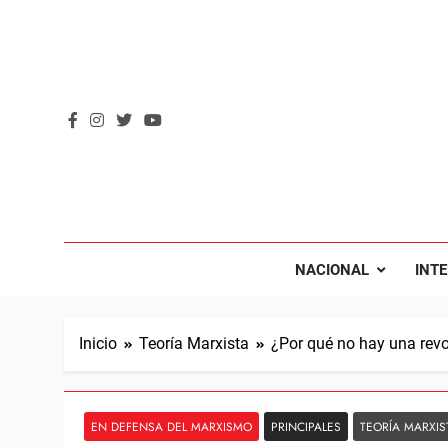
Saltar
al
contenido
REVOL
Internacio
NACIONAL
INT
Inicio
Teoría Marxista
¿Por qué no hay una revo
EN DEFENSA DEL MARXISMO
PRINCIPALES
TEORÍA MARXIS