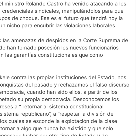
el ministro Rolando Castro ha venido atacando a los
s credenciales sindicales, manipulándolos para que
upos de choque. Ese es el futuro que tendrá hoy la
un nicho para encubrir las violaciones laborales
s las amenazas de despidos en la Corte Suprema de
onde han tomado posesión los nuevos funcionarios
en las garantías constitucionales que como
ele contra las propias instituciones del Estado, nos
nquistas del pasado y rechazamos el falso discurso
mocracia, cuando han sido ellos, a partir de los
respetado su propia democracia. Desconocemos los
reses a “ retornar al sistema constitucional
sistema republicano”, a “respetar la división de
os cuales se esconde la explotación de la clase
tornar a algo que nunca ha existido y que solo
necesario luchar por otro tipo de Estado y de