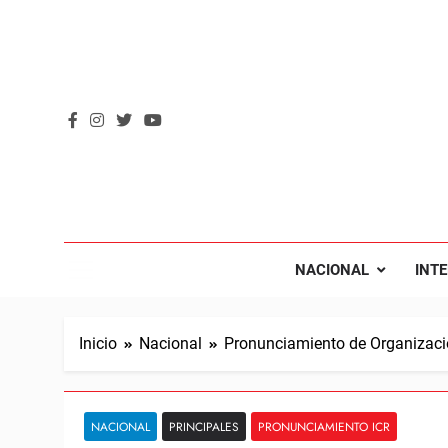
Saltar
al
contenido
REVOL
Internacio
NACIONAL
INT
Inicio
Nacional
Pronunciamiento de Organizacio
NACIONAL
PRINCIPALES
PRONUNCIAMIENTO ICR