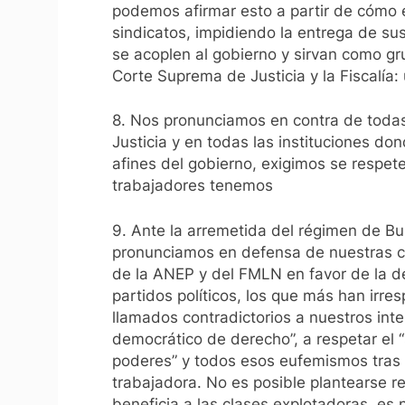
podemos afirmar esto a partir de cómo 
sindicatos, impidiendo la entrega de su
se acoplen al gobierno y sirvan como gr
Corte Suprema de Justicia y la Fiscalía: 
8. Nos pronunciamos en contra de toda
Justicia y en todas las instituciones d
afines del gobierno, exigimos se respet
trabajadores tenemos
9. Ante la arremetida del régimen de Buk
pronunciamos en defensa de nuestras co
de la ANEP y del FMLN en favor de la de
partidos políticos, los que más han ir
llamados contradictorios a nuestros inte
democrático de derecho”, a respetar el “
poderes” y todos esos eufemismos tras l
trabajadora. No es posible plantearse re
beneficia a las clases explotadoras, es 