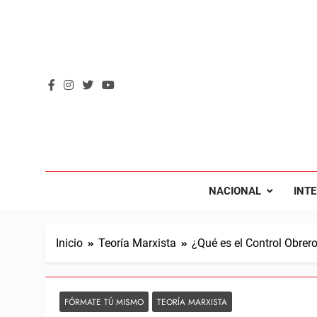
Saltar
al
contenido
REVOL
Internacio
NACIONAL
INT
Inicio
Teoría Marxista
¿Qué es el Control Obrer
FÓRMATE TÚ MISMO
TEORÍA MARXISTA