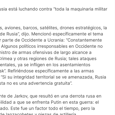
usia está luchando contra “toda la maquinaria militar
, aviones, barcos, satélites, drones estratégicos, la
de Rusia”, dijo. Mencionó específicamente el tema
or parte de Occidente a Ucrania: “Constantemente
lgunos políticos irresponsables en Occidente no
nistro de armas ofensivas de largo alcance a
rimea y otras regiones de Rusia; tales ataques
dentales, ya se infligen en los asentamientos
rsk”. Refiriéndose específicamente a las armas
 “Si su integridad territorial se ve amenazada, Rusia
sta no es una advertencia gratuita”.
ente de Jarkov, que resultó en una derrota rusa en
ilidad a que se enfrenta Putin en esta guerra: el
o. Este fue un factor todo el tiempo, pero la
e lanzacohetes y piezas de artillería,