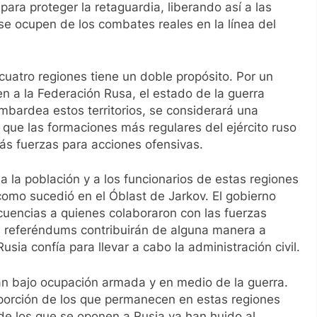
 para proteger la retaguardia, liberando así a las
se ocupen de los combates reales en la línea del
uatro regiones tiene un doble propósito. Por un
n a la Federación Rusa, el estado de la guerra
mbardea estos territorios, se considerará una
á que las formaciones más regulares del ejército ruso
ás fuerzas para acciones ofensivas.
a la población y a los funcionarios de estas regiones
 como sucedió en el Óblast de Jarkov. El gobierno
encias a quienes colaboraron con las fuerzas
os referéndums contribuirán de alguna manera a
usia confía para llevar a cabo la administración civil.
án bajo ocupación armada y en medio de la guerra.
porción de los que permanecen en estas regiones
de los que se oponen a Rusia ya han huido al