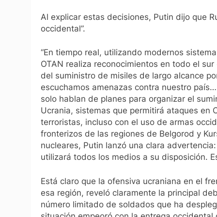
Al explicar estas decisiones, Putin dijo que R
occidental”.
“En tiempo real, utilizando modernos sistemas
OTAN realiza reconocimientos en todo el sur 
del suministro de misiles de largo alcance p
escuchamos amenazas contra nuestro país… A
solo hablan de planes para organizar el sumi
Ucrania, sistemas que permitirá ataques en C
terroristas, incluso con el uso de armas occi
fronterizos de las regiones de Belgorod y Ku
nucleares, Putin lanzó una clara advertencia:
utilizará todos los medios a su disposición. E
Está claro que la ofensiva ucraniana en el fr
esa región, reveló claramente la principal deb
número limitado de soldados que ha desplegad
situación empeoró con la entrega occidental d