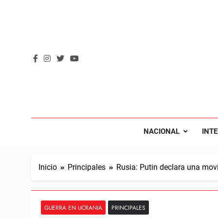
Saltar
al
contenido
REVOL
Internacio
NACIONAL
INT
Inicio
Principales
Rusia: Putin declara una movi
GUERRA EN UCRANIA
PRINCIPALES