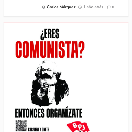
Carlos Márquez
1 año atrás
0