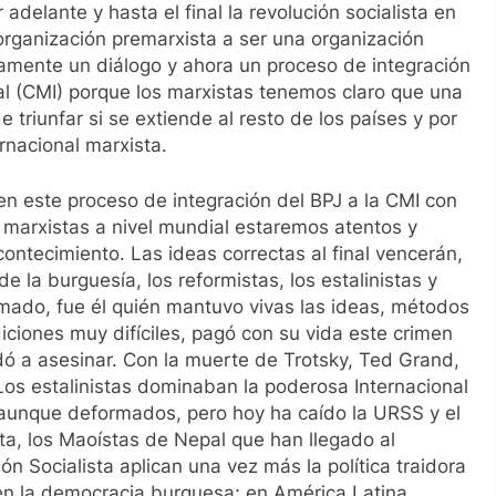
delante y hasta el final la revolución socialista en
organización premarxista a ser una organización
amente un diálogo y ahora un proceso de integración
nal (CMI) porque los marxistas tenemos claro que una
e triunfar si se extiende al resto de los países y por
rnacional marxista.
 en este proceso de integración del BPJ a la CMI con
os marxistas a nivel mundial estaremos atentos y
contecimiento. Las ideas correctas al final vencerán,
 la burguesía, los reformistas, los estalinistas y
amado, fue él quién mantuvo vivas las ideas, métodos
iciones muy difíciles, pagó con su vida este crimen
dó a asesinar. Con la muerte de Trotsky, Ted Grand,
Los estalinistas dominaban la poderosa Internacional
 aunque deformados, pero hoy ha caído la URSS y el
sta, los Maoístas de Nepal que han llegado al
ón Socialista aplican una vez más la política traidora
 en la democracia burguesa; en América Latina