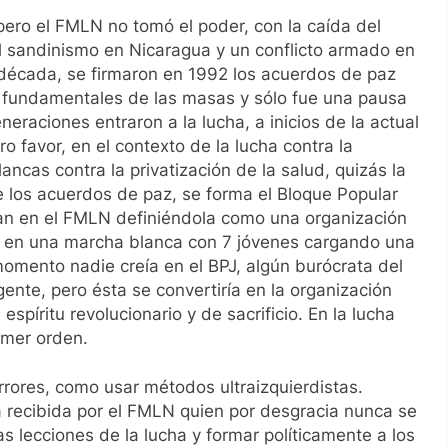
 pero el FMLN no tomó el poder, con la caída del
el sandinismo en Nicaragua y un conflicto armado en
década, se firmaron en 1992 los acuerdos de paz
s fundamentales de las masas y sólo fue una pausa
eraciones entraron a la lucha, a inicios de la actual
favor, en el contexto de la lucha contra la
lancas contra la privatización de la salud, quizás la
los acuerdos de paz, se forma el Bloque Popular
ban en el FMLN definiéndola como una organización
 fue en una marcha blanca con 7 jóvenes cargando una
momento nadie creía en el BPJ, algún burócrata del
nte, pero ésta se convertiría en la organización
espíritu revolucionario y de sacrificio. En la lucha
rimer orden.
rrores, como usar métodos ultraizquierdistas.
a recibida por el FMLN quien por desgracia nunca se
s lecciones de la lucha y formar políticamente a los