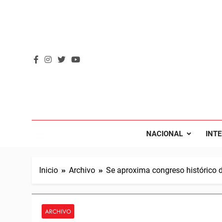
Saltar
al
contenido
REVOL
Internacio
NACIONAL
INT
Inicio
Archivo
Se aproxima congreso histórico 
ARCHIVO