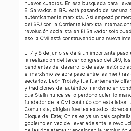
nuevos cuadros. En esa búsqueda para llevar a
El Salvador, el BPJ está pasando de ser una 
auténticamente marxista. Así empezó primer
del BPJ con la Corriente Marxista Internacio
revolución socialista en El Salvador sólo pued
eso la CMI está construyendo una nueva Inte
El 7 y 8 de junio se dará un importante paso
la realización del tercer congreso del BPJ, l
pendientes del desarrollo de este histórico a
el marxismo se abre paso entre las mentiras de
sectarios. León Trotsky fue fuertemente dif
y tradiciones del auténtico marxismo en cond
que Stalin nunca se lo perdonó quien lo man
fundador de la CMI continúo con esta labor. 
Comunista, dirigían fuertes estados obreros
Bloque del Este; China es ya un país capitali
gobierno en vez de llevar adelante la revoluci
de las dos etapas y encajonan la revolución