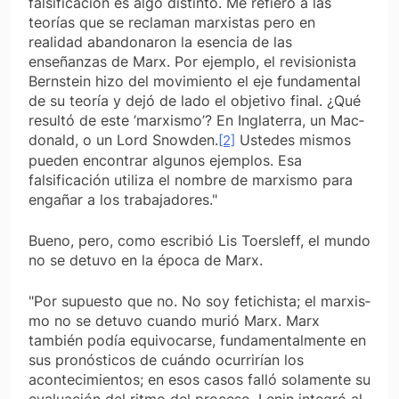
falsi­ficación es algo distinto. Me refiero a las
teorías que se reclaman marxistas pero en
realidad abandonaron la esencia de las
enseñanzas de Marx. Por ejemplo, el revisionista
Bernstein hizo del movimiento el eje fundamental
de su teoría y dejó de lado el objetivo final. ¿Qué
resultó de este ’marxismo’? En Inglaterra, un Mac­
donald, o un Lord Snowden.
Ustedes mismos
[2]
pueden encontrar algunos ejemplos. Esa
falsificación utiliza el nombre de marxismo para
engañar a los trabajadores."
Bueno, pero, como escribió Lis Toersleff, el mundo
no se detuvo en la época de Marx.
"Por supuesto que no. No soy fetichista; el marxis­
mo no se detuvo cuando murió Marx. Marx
también podía equivocarse, fundamentalmente en
sus pronósti­cos de cuándo ocurrirían los
acontecimientos; en esos casos falló solamente su
evaluación del ritmo del proce­so. Lenin integró al