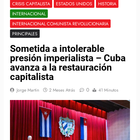
CRISIS CAPITALISTA
ESTADOS UNIDOS
HISTORIA
INTERNACIONAL
INTERNACIONAL COMUNISTA REVOLUCIONARIA
PRINCIPALES
Sometida a intolerable
presión imperialista – Cuba
avanza a la restauración
capitalista
0
Jorge Martin
2 Meses Atrás
41 Minutos