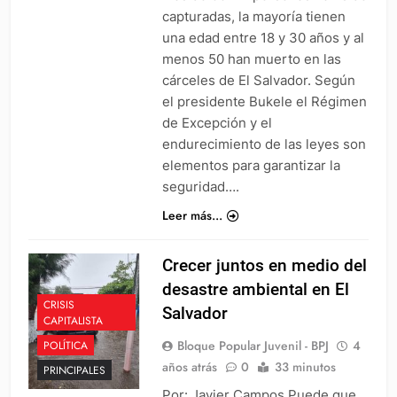
capturadas, la mayoría tienen
una edad entre 18 y 30 años y al
menos 50 han muerto en las
cárceles de El Salvador. Según
el presidente Bukele el Régimen
de Excepción y el
endurecimiento de las leyes son
elementos para garantizar la
seguridad….
Leer más...
Crecer juntos en medio del
desastre ambiental en El
CRISIS
Salvador
CAPITALISTA
Bloque Popular Juvenil - BPJ
4
POLÍTICA
años atrás
0
33 minutos
PRINCIPALES
Por: Javier Campos Puede que