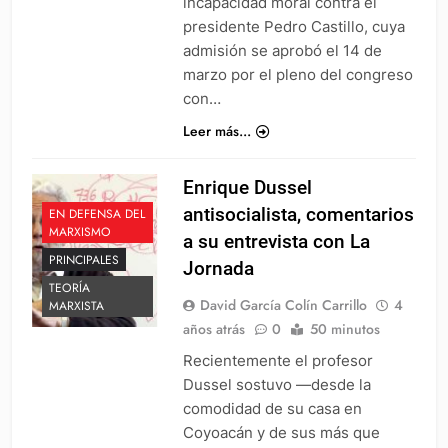
incapacidad moral contra el
presidente Pedro Castillo, cuya
admisión se aprobó el 14 de
marzo por el pleno del congreso
con…
Leer más...
Enrique Dussel
antisocialista, comentarios
EN DEFENSA DEL
MARXISMO
a su entrevista con La
PRINCIPALES
Jornada
TEORÍA
David García Colín Carrillo
4
MARXISTA
años atrás
0
50 minutos
Recientemente el profesor
Dussel sostuvo —desde la
comodidad de su casa en
Coyoacán y de sus más que