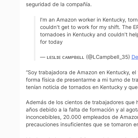
seguridad de la compañía.
I'm an Amazon worker in Kentucky, torn
couldn't get to work for my shift. The 
tornadoes in Kentucky and couldn't hel
for today
— ʟᴇꜱʟɪᴇ ᴄᴀᴍᴘʙᴇʟʟ (@LCampbell_35)
De
“Soy trabajadora de Amazon en Kentucky, el 
forma física de presentarme a mi turno de t
tenían noticia de tornados en Kentucky y qu
Además de los cientos de trabajadores que ha
años debido a la falta de formación y al agot
inconcebibles, 20.000 empleados de Amazon
precauciones insuficientes que se tomaron 