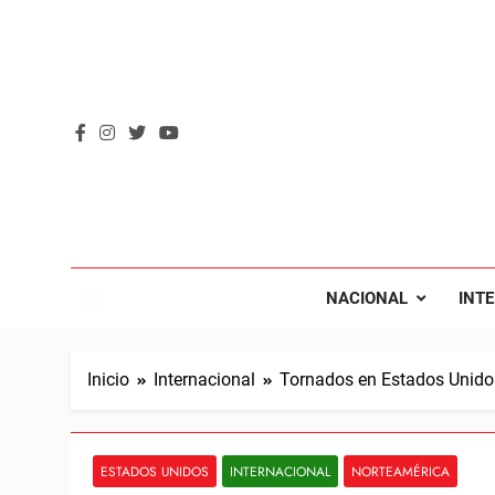
Saltar
al
contenido
REVOL
Internacio
NACIONAL
INT
Inicio
Internacional
Tornados en Estados Unidos
ESTADOS UNIDOS
INTERNACIONAL
NORTEAMÉRICA