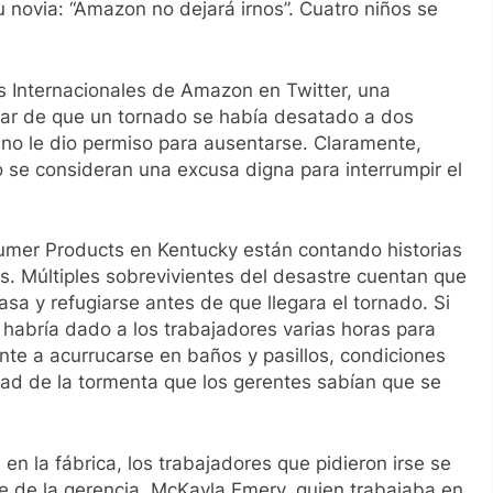
u novia: “Amazon no dejará irnos”. Cuatro niños se
 Internacionales de Amazon en Twitter, una
sar de que un tornado se había desatado a dos
 no le dio permiso para ausentarse. Claramente,
o se consideran una excusa digna para interrumpir el
umer Products en Kentucky están contando historias
as. Múltiples sobrevivientes del desastre cuentan que
asa y refugiarse antes de que llegara el tornado. Si
 habría dado a los trabajadores varias horas para
ente a acurrucarse en baños y pasillos, condiciones
d de la tormenta que los gerentes sabían que se
n la fábrica, los trabajadores que pidieron irse se
 de la gerencia. McKayla Emery, quien trabajaba en