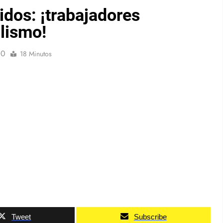
dos: ¡trabajadores
alismo!
0
18 Minutos
Tweet
Subscribe