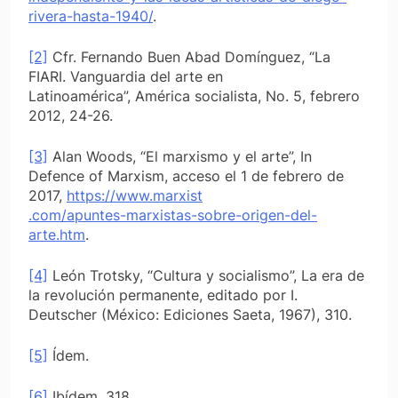
rivera-hasta-1940/
.
[2]
Cfr. Fernando Buen Abad Domínguez, “La
FIARI. Vanguardia del arte en
Latinoamérica”,
América socialista,
No. 5, febrero
2012, 24-26.
[3]
Alan Woods, “El marxismo y el arte”,
In
Defence of Marxism,
acceso el 1 de febrero de
2017,
https://www.marxist
.com/apuntes-marxistas-sobre-origen-del-
arte.htm
.
[4]
León Trotsky, “Cultura y socialismo”,
La era de
la revolución permanente,
editado por I.
Deutscher (México: Ediciones Saeta, 1967), 310.
[5]
Ídem.
[6]
Ibídem, 318.