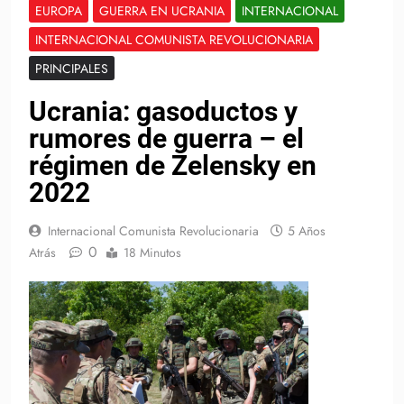
EUROPA
GUERRA EN UCRANIA
INTERNACIONAL
INTERNACIONAL COMUNISTA REVOLUCIONARIA
PRINCIPALES
Ucrania: gasoductos y
rumores de guerra – el
régimen de Zelensky en
2022
Internacional Comunista Revolucionaria
5 Años
0
Atrás
18 Minutos