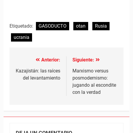
Etiquetado:
GASODUCTO
otan
Rusia
ucrania
Anterior:
Siguiente:
Navegación
de
Kazajistán: las raíces
Marxismo versus
del levantamiento
posmodernismo:
entradas
jugando al escondite
con la verdad