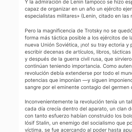
Y la admiración de Lenin tampoco se hizo espe
capaz de organizar en un año un ejército ej
especialistas militares»
(Lenin, citado en la
Pero la magnificencia de Trotsky no se qued
forma más táctica posible a los ejércitos de 
nueva Unión Soviética, ¡no! su tray ectoria
escribir decenas de artículos, libros, táctica
y después de la guerra civil rusa, que sirvier
continúan teniendo importancia. Como auten
revolución debía extenderse por todo el mund
potencias que imponían —y siguen imponien
sangre por el eminente contagio del germen d
Inconvenientemente la revolución tenía un ta
cada día crecía dentro del aparato, un clan 
con tanto esfuerzo habían construido los bol
Iósif Stalin, un enemigo del socialismo que 
víctima, se fue acercando al poder hasta apuñ