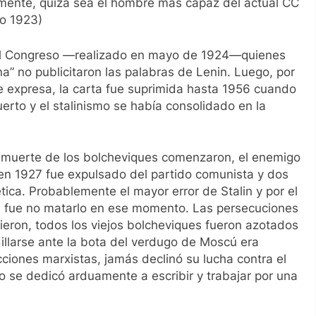
mente, quizá sea el hombre más capaz del actual CC
ro 1923)
el Congreso —realizado en mayo de 1924—quienes
a” no publicitaron las palabras de Lenin. Luego, por
se expresa, la carta fue suprimida hasta 1956 cuando
rto y el stalinismo se había consolidado en la
 la muerte de los bolcheviques comenzaron, el enemigo
en 1927 fue expulsado del partido comunista y dos
ica. Probablemente el mayor error de Stalin y por el
, fue no matarlo en ese momento. Las persecuciones
ieron, todos los viejos bolcheviques fueron azotados
illarse ante la bota del verdugo de Moscú era
cciones marxistas, jamás declinó su lucha contra el
o se dedicó arduamente a escribir y trabajar por una