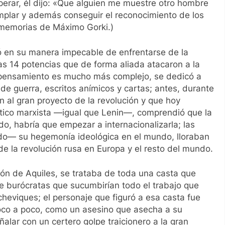
rar, él dijo:
«Que alguien me muestre otro hombre
emplar y además conseguir el reconocimiento de los
s memorias de Máximo Gorki.)
ó en su manera impecable de enfrentarse de la
las 14 potencias que de forma aliada atacaron a la
 y pensamiento es mucho más complejo, se dedicó a
s de guerra, escritos anímicos y cartas; antes, durante
on al gran proyecto de la revolución y que hoy
tico marxista —igual que Lenin—, comprendió que la
o, habría que empezar a internacionalizarla; las
do— su hegemonía ideológica en el mundo, lloraban
e la revolución rusa en Europa y el resto del mundo.
lón de Aquiles, se trataba de toda una casta que
de burócratas que sucumbirían todo el trabajo que
cheviques; el personaje que figuró a esa casta fue
poco a poco, como un asesino que asecha a su
alar con un certero golpe traicionero a la gran