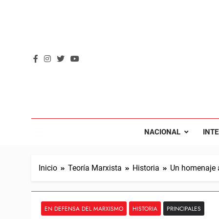
Saltar
al
contenido
REVOL
Internacio
NACIONAL
INT
Inicio
Teoría Marxista
Historia
Un homenaje a
EN DEFENSA DEL MARXISMO
HISTORIA
PRINCIPALES