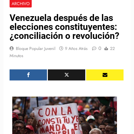
ARCHIVO
Venezuela después de las
elecciones constituyentes:
¿conciliación o revolución?
0
Bloque Popular Juvenil
9 Años Atrás
22
Minutos