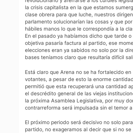
revolucionario y aferrarse a los curules legi
la crisis capitalista en la que estamos sume
clase obrera para que luche, nuestros dirige
parlamento solucionarían las cosas y que po
hábiles manos lo que le correspondía a la clas
En el pasado ya habíamos dicho que tarde o 
objetiva pasaría factura al partido, ese mome
elecciones eran ya sabidos no solo por la di
bases teníamos claro que resultaría difícil sa
Está claro que Arena no se ha fortalecido en
votantes, a pesar de esto la enorme cantida
permitió que esta recuperará una cantidad ap
el descrédito general de las viejas instituci
la próxima Asamblea Legislativa, por muy do
contrarreforma será impulsada sin el temor a 
El próximo periodo será decisivo no solo para
partido, no exageramos al decir que si no se 