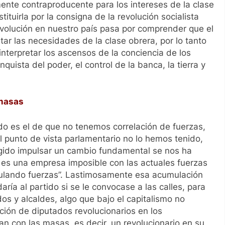
mente contraproducente para los intereses de la clase
tuirla por la consigna de la revolución socialista
revolución en nuestro país pasa por comprender que el
ar las necesidades de la clase obrera, por lo tanto
 interpretar los ascensos de la conciencia de los
uista del poder, el control de la banca, la tierra y
 masas
do es el de que no tenemos correlación de fuerzas,
punto de vista parlamentario no lo hemos tenido,
gido impulsar un cambio fundamental se nos ha
 es una empresa imposible con las actuales fuerzas
lando fuerzas”. Lastimosamente esa acumulación
aría al partido si se le convocase a las calles, para
os y alcaldes, algo que bajo el capitalismo no
ción de diputados revolucionarios en los
gan con las masas, es decir, un revolucionario en su