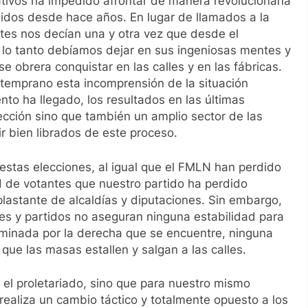
slativos ha impedido afrontar de manera revolucionaria
rgidos desde hace años. En lugar de llamados a la
ntes nos decían una y otra vez que desde el
r lo tanto debíamos dejar en sus ingeniosas mentes y
e obrera conquistar en las calles y en las fábricas.
temprano esta incomprensión de la situación
nto ha llegado, los resultados en las últimas
rección sino que también un amplio sector de las
lir bien librados de este proceso.
 estas elecciones, al igual que el FMLN han perdido
d de votantes que nuestro partido ha perdido
lastante de alcaldías y diputaciones. Sin embargo,
ones y partidos no aseguran ninguna estabilidad para
minada por la derecha que se encuentre, ninguna
que las masas estallen y salgan a las calles.
 el proletariado, sino que para nuestro mismo
realiza un cambio táctico y totalmente opuesto a los