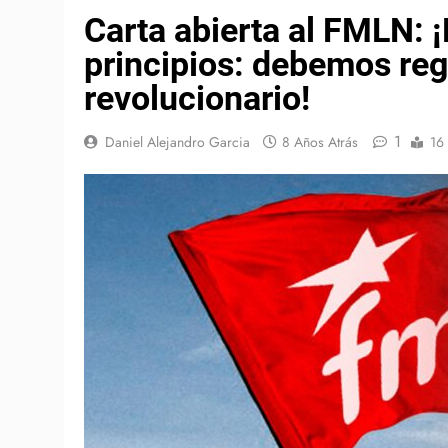
Carta abierta al FMLN: ¡
principios: debemos re
revolucionario!
1
Daniel Alejandro Garcia
8 Años Atrás
16