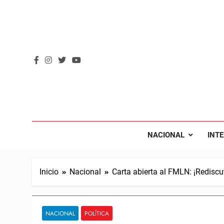
Saltar
al
contenido
REVOL
Internacio
NACIONAL
INT
Inicio
Nacional
Carta abierta al FMLN: ¡Rediscu
NACIONAL
POLÍTICA