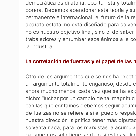
democrática es dilatoria, oportunista y total
obrera. Debemos abandonar esta teoría y susti
permanente e internacional, el futuro de la 
aparato estatal no está diseñado para solvent
no es nuestro objetivo final, sino el de saber
trabajadores y enrumbar esos ánimos a la conq
la industria.
La correlación de fuerzas y el papel de las
Otro de los argumentos que se nos ha repeti
un argumento totalmente engañoso, desde el 
ahora mucho menos, cada vez que se ha exi
dicho: “luchar por un cambio de tal magnitud
con las que contamos debemos seguir acumu
de fuerzas no se refiere a si el pueblo respald
nuestra dirección significa tener más diputad
solventa nada, para los marxistas la acumula
parlamentos solo tiene sentido si estos se li