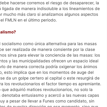
debe hacerse corremos el riesgo de desaparecer, la
á ligada de manera indisoluble a los lineamientos de
dar mucho más claro si analizamos algunos aspectos
el FMLN en el último periodo.
ialismo?
l socialismo como única alternativa para las masas
be ser realizada de manera consiente por la clase
s sirva para elevar la conciencia de las masas: los
mentos y las municipalidades ofrecen un espacio ideal
zarlo de manera correcta podría oxigenar los ánimos
o, esto implica que en los momentos de auge del
se da un golpe certero al capital o este resurgirá de
 los revolucionarios el factor tiempo es apremiante.
ue adquirió matices revolucionarios, no solo la
es denotaba entusiasmo y acercó a las nuevas capas
uy a pesar de llevar a Funes como candidato, sin
tes de nuestra dirección en ese momento, sino que