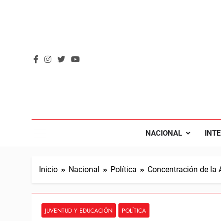
Saltar
al
contenido
REVOL
Internacio
NACIONAL
INT
Inicio
Nacional
Política
Concentración de la 
JUVENTUD Y EDUCACIÓN
POLÍTICA