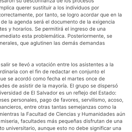
resaron su desconfianza de los procesos
plica querer sustituir a los individuos por
 correctamente, por tanto, se logro acordar que en la
io de la agenda será el documento de la exigencia
tes y horarios. Se permitirá el ingreso de una
nmediato esta problemática. Posteriormente, se
generales, que aglutinen las demás demandas
alir se llevó a votación entre los asistentes a la
dinaria con el fin de redactar en conjunto el
 que se acordó como fecha el martes once de
des de asistir de la mayoría. El grupo se dispersó
versidad de El Salvador es un reflejo del Estado:
reses personales, pago de favores, servilismo, acoso,
nancieros, entre otras tantas semejanzas como la
 mientras la Facultad de Ciencias y Humanidades aún
 miseria, facultades más pequeñas disfrutan de una
 universitario, aunque esto no debe significar una