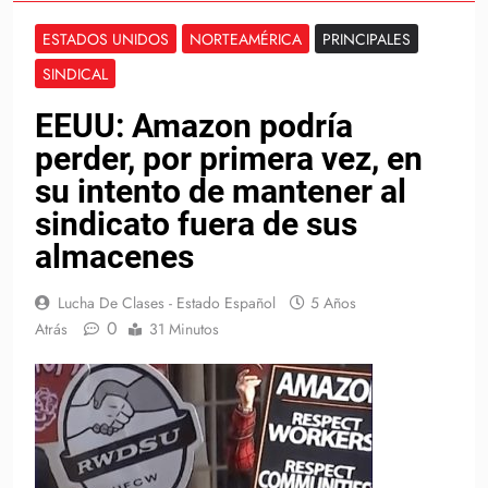
ESTADOS UNIDOS
NORTEAMÉRICA
PRINCIPALES
SINDICAL
EEUU: Amazon podría
perder, por primera vez, en
su intento de mantener al
sindicato fuera de sus
almacenes
Lucha De Clases - Estado Español
5 Años
0
Atrás
31 Minutos