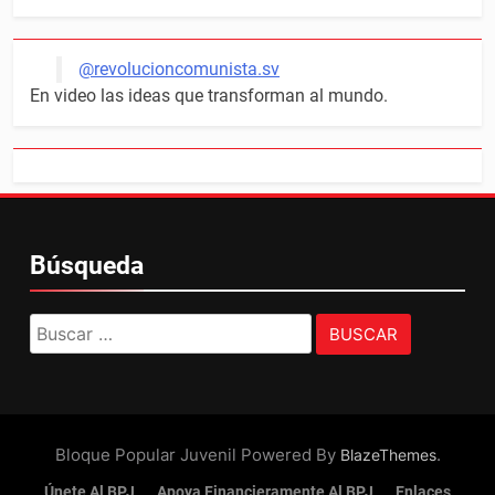
@revolucioncomunista.sv
En video las ideas que transforman al mundo.
Búsqueda
Buscar:
Bloque Popular Juvenil Powered By
.
BlazeThemes
Únete Al BPJ
Apoya Financieramente Al BPJ
Enlaces