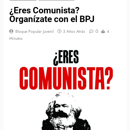
¿Eres Comunista?
Organízate con el BPJ
0
Bloque Popular Juvenil
3 Años Atrás
4
Minutos