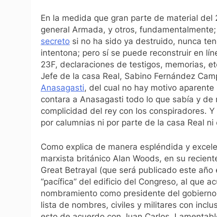
En la medida que gran parte de material del 
general Armada, y otros, fundamentalmente
secreto
si no ha sido ya destruido, nunca ten
intentona; pero sí se puede reconstruir en lín
23F, declaraciones de testigos, memorias, etc
Jefe de la casa Real, Sabino Fernández Ca
Anasagasti
, del cual no hay motivo aparent
contara a Anasagasti todo lo que sabía y de
complicidad del rey con los conspiradores. Y
por calumnias ni por parte de la casa Real n
Como explica de manera espléndida y excele
marxista británico Alan Woods, en su reciente 
Great Betrayal
(que será publicado este año en
“pacífica” del edificio del Congreso, al que 
nombramiento como presidente del gobierno an
lista de nombres, civiles y militares con inc
esto de acuerdo con Juan Carlos. Lamentabl