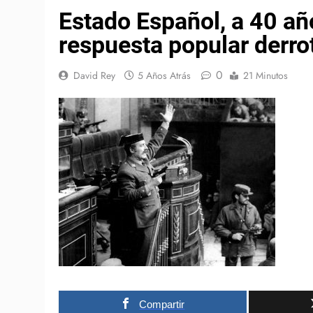
Estado Español, a 40 año
respuesta popular derro
0
David Rey
5 Años Atrás
21 Minutos
Compartir