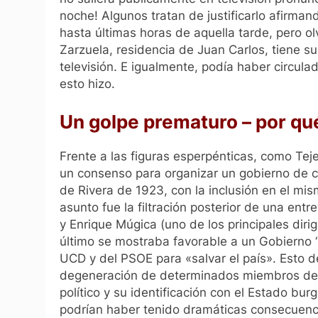
noche! Algunos tratan de justificarlo afirman
hasta últimas horas de aquella tarde, pero o
Zarzuela, residencia de Juan Carlos, tiene s
televisión. E igualmente, podía haber circul
esto hizo.
Un golpe prematuro – por qu
Frente a las figuras esperpénticas, como Teje
un consenso para organizar un gobierno de ca
de Rivera de 1923, con la inclusión en el mis
asunto fue la filtración posterior de una ent
y Enrique Múgica (uno de los principales dir
último se mostraba favorable a un Gobierno “
UCD y del PSOE para «salvar el país». Esto d
degeneración de determinados miembros de la
político y su identificación con el Estado bu
podrían haber tenido dramáticas consecuenci