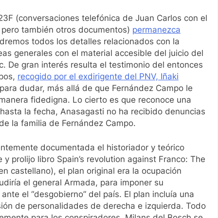
23F (conversaciones telefónica de Juan Carlos con el
; pero también otros documentos)
permanezca
dremos todos los detalles relacionados con la
eas generales con el material accesible del juicio del
. De gran interés resulta el testimonio del entonces
mpos,
recogido por el exdirigente del PNV, Iñaki
e para dudar, más allá de que Fernández Campo le
 manera fidedigna. Lo cierto es que reconoce una
 hasta la fecha, Anasagasti no ha recibido denuncias
i de la familia de Fernández Campo.
ntemente documentada el historiador y teórico
y prolijo libro
Spain’s revolution against Franco: The
 castellano), el plan original era la ocupación
acudiría el general Armada, para imponer su
te el “desgobierno” del país. El plan incluía una
lusión de personalidades de derecha e izquierda. Todo
emente para los conspiradores, Milans del Bosch se