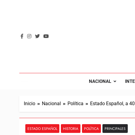
Saltar
al
contenido
REVOL
Internacio
NACIONAL
INT
Inicio
Nacional
Política
Estado Español, a 40 
ESTADO ESPAÑOL
HISTORIA
POLÍTICA
PRINCIPALES