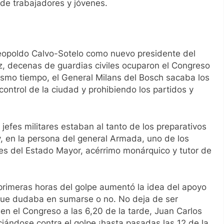
 de trabajadores y jóvenes.
Leopoldo Calvo-Sotelo como nuevo presidente del
z, decenas de guardias civiles ocuparon el Congreso
ismo tiempo, el General Milans del Bosch sacaba los
control de la ciudad y prohibiendo los partidos y
jefes militares estaban al tanto de los preparativos
ey, en la persona del general Armada, uno de los
fes del Estado Mayor, acérrimo monárquico y tutor de
primeras horas del golpe aumentó la idea del apoyo
to que dudaba en sumarse o no. No deja de ser
en el Congreso a las 6,20 de la tarde, Juan Carlos
ciándose contra el golpe ¡hasta pasadas las 12 de la