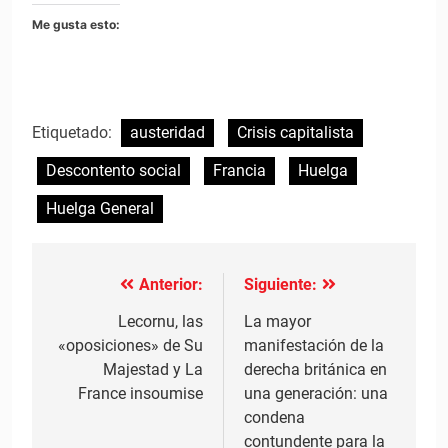
Me gusta esto:
Etiquetado:
austeridad
Crisis capitalista
Descontento social
Francia
Huelga
Huelga General
Anterior:
Siguiente:
Navegación
de
Lecornu, las
La mayor
«oposiciones» de Su
manifestación de la
entradas
Majestad y La
derecha británica en
France insoumise
una generación: una
condena
contundente para la