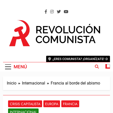
Saltar
al
contenido
REVOLUCIÓN COMUNISTA
Internacional Comunista Revolucionaria
¿ERES COMUNISTA? ¡ORGANÍZATE! :D
MENÚ
Inicio
Internacional
Francia al borde del abismo
CRISIS CAPITALISTA
EUROPA
FRANCIA
INTERNACIONAL