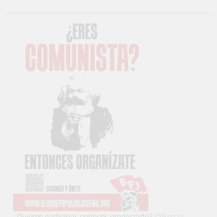
¿
Quieres participar, conocer, organizarte?
Clikea la