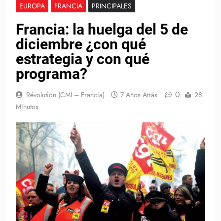
EUROPA
FRANCIA
PRINCIPALES
Francia: la huelga del 5 de
diciembre ¿con qué
estrategia y con qué
programa?
0
Révolution (CMI – Francia)
7 Años Atrás
28
Minutos