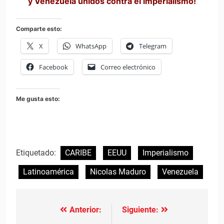
y Venezuela unidos contra el imperialismo!
Comparte esto:
X
WhatsApp
Telegram
Facebook
Correo electrónico
Me gusta esto:
Etiquetado:
CARIBE
EEUU
Imperialismo
Latinoamérica
Nicolas Maduro
Venezuela
Anterior:
Siguiente:
Navegación