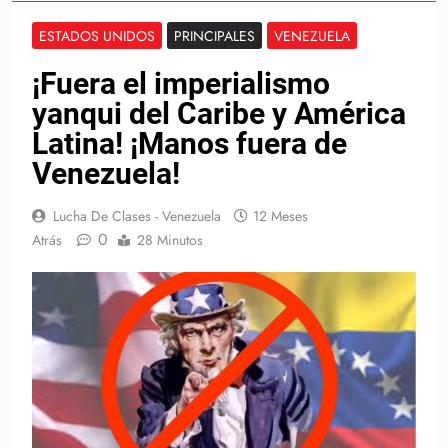
ESTADOS UNIDOS
PRINCIPALES
VENEZUELA
¡Fuera el imperialismo
yanqui del Caribe y América
Latina! ¡Manos fuera de
Venezuela!
Lucha De Clases - Venezuela
12 Meses
0
Atrás
28 Minutos