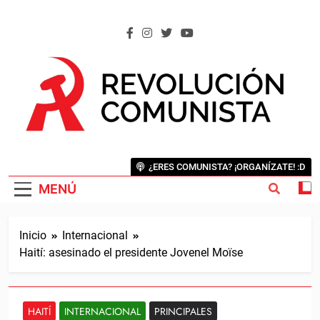
Saltar
al
contenido
REVOLUCIÓN COMUNISTA
Internacional Comunista Revolucionaria
¿ERES COMUNISTA? ¡ORGANÍZATE! :D
MENÚ
Inicio
Internacional
Haití: asesinado el presidente Jovenel Moïse
HAITÍ
INTERNACIONAL
PRINCIPALES