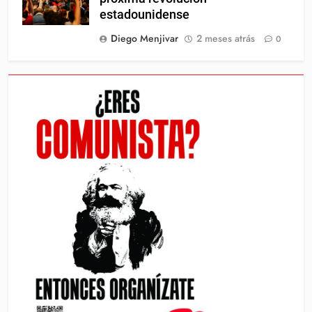
estadounidense
Diego Menjivar
2 meses atrás
0