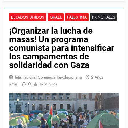
ESTADOS UNIDOS
ISRAEL
PALESTINA
PRINCIPALES
¡Organizar la lucha de
masas! Un programa
comunista para intensificar
los campamentos de
solidaridad con Gaza
Internacional Comunista Revolucionaria
2 Años
0
Atrás
19 Minutos