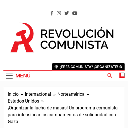
Saltar
al
contenido
REVOLUCIÓN COMUNISTA
Internacional Comunista Revolucionaria
¿ERES COMUNISTA? ¡ORGANÍZATE! :D
MENÚ
Inicio
Internacional
Norteamérica
Estados Unidos
¡Organizar la lucha de masas! Un programa comunista
para intensificar los campamentos de solidaridad con
Gaza