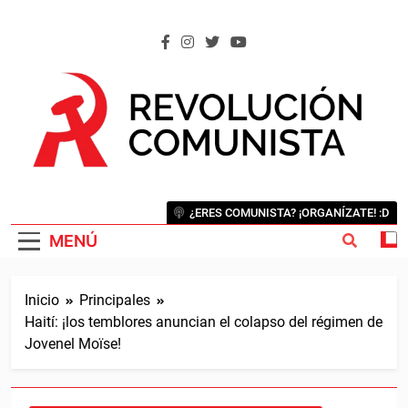
Saltar
al
contenido
REVOLUCIÓN COMUNISTA
Internacional Comunista Revolucionaria
¿ERES COMUNISTA? ¡ORGANÍZATE! :D
MENÚ
Inicio
Principales
Haití: ¡los temblores anuncian el colapso del régimen de
Jovenel Moïse!