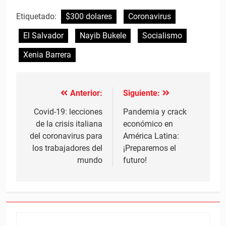
Etiquetado:
$300 dolares
Coronavirus
El Salvador
Nayib Bukele
Socialismo
Xenia Barrera
Anterior:
Siguiente:
Navegación
de
Covid-19: lecciones
Pandemia y crack
de la crisis italiana
económico en
entradas
del coronavirus para
América Latina:
los trabajadores del
¡Preparemos el
mundo
futuro!