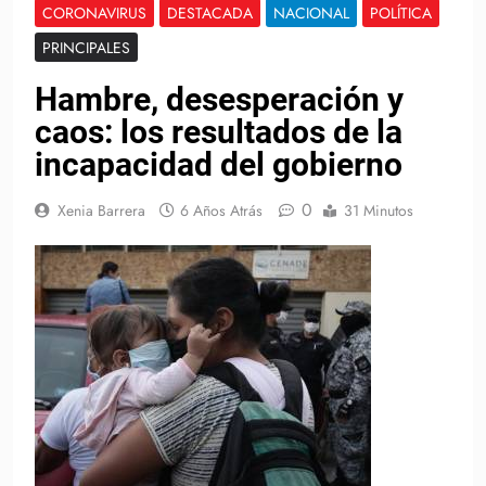
CORONAVIRUS
DESTACADA
NACIONAL
POLÍTICA
PRINCIPALES
Hambre, desesperación y
caos: los resultados de la
incapacidad del gobierno
0
Xenia Barrera
6 Años Atrás
31 Minutos