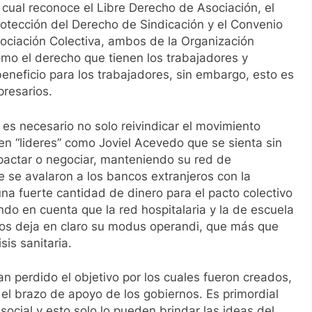
 cual reconoce el Libre Derecho de Asociación, el
Protección del Derecho de Sindicación y el Convenio
ociación Colectiva, ambos de la Organización
como el derecho que tienen los trabajadores y
eneficio para los trabajadores, sin embargo, esto es
resarios.
 es necesario no solo reivindicar el movimiento
ten “lideres” como Joviel Acevedo que se sienta sin
 pactar o negociar, manteniendo su red de
 se avalaron a los bancos extranjeros con la
na fuerte cantidad de dinero para el pacto colectivo
ndo en cuenta que la red hospitalaria y la de escuela
nos deja en claro su
modus operandi
, que más que
sis sanitaria.
an perdido el objetivo por los cuales fueron creados,
el brazo de apoyo de los gobiernos. Es primordial
 social y esto solo lo pueden brindar las ideas del