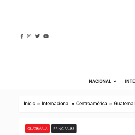
Saltar
al
contenido
REVOL
Internacio
NACIONAL
INT
Inicio
Internacional
Centroamérica
Guatemal
GUATEMALA
PRINCIPALES