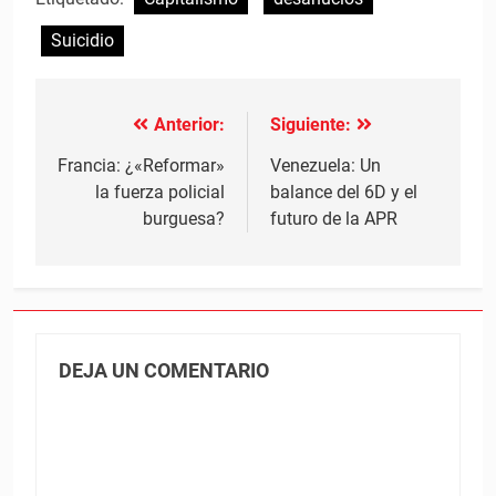
Suicidio
Anterior:
Siguiente:
Navegación
de
Francia: ¿«Reformar»
Venezuela: Un
la fuerza policial
balance del 6D y el
entradas
burguesa?
futuro de la APR
DEJA UN COMENTARIO