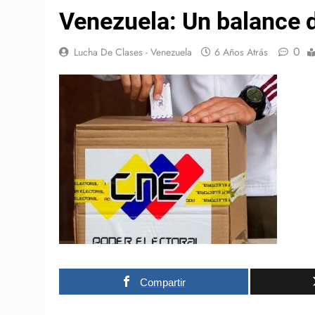
Venezuela: Un balance d
0
Lucha De Clases - Venezuela
6 Años Atrás
Compartir