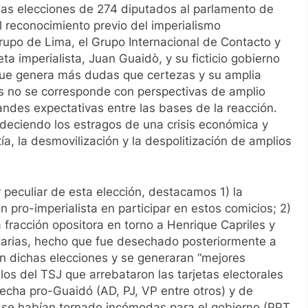
 las elecciones de 274 diputados al parlamento de
 reconocimiento previo del imperialismo
rupo de Lima, el Grupo Internacional de Contacto y
ta imperialista, Juan Guaidò, y su ficticio gobierno
que genera más dudas que certezas y su amplia
s no se corresponde con perspectivas de amplio
andes expectativas entre las bases de la reacción.
adeciendo los estragos de una crisis económica y
ía, la desmovilización y la despolitización de amplios
 peculiar de esta elección, destacamos 1) la
n pro-imperialista en participar en estos comicios; 2)
la fracción opositora en torno a Henrique Capriles y
ntarias, hecho que fue desechado posteriormente a
n dichas elecciones y se generaran “mejores
llos del TSJ que arrebataron las tarjetas electorales
recha pro-Guaidó (AD, PJ, VP entre otros) y de
s se habían tornado incómodas para el gobierno (PPT