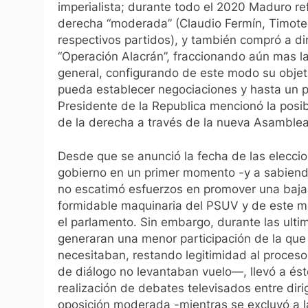
imperialista; durante todo el 2020 Maduro r
derecha “moderada” (Claudio Fermín, Timoteo
respectivos partidos), y también compró a di
“Operación Alacrán”, fraccionando aún mas l
general, configurando de este modo su objeti
pueda establecer negociaciones y hasta un pa
Presidente de la Republica mencionó la posib
de la derecha a través de la nueva Asamblea
Desde que se anunció la fecha de las eleccio
gobierno en un primer momento -y a sabienda
no escatimó esfuerzos en promover una baja p
formidable maquinaria del PSUV y de este mo
el parlamento. Sin embargo, durante las ulti
generaran una menor participación de la que 
necesitaban, restando legitimidad al proces
de diálogo no levantaban vuelo—, llevó a éste
realización de debates televisados entre diri
oposición moderada -mientras se excluyó a l