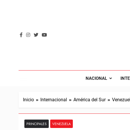
Saltar
al
contenido
REVOL
Internacio
NACIONAL
INT
Inicio
Internacional
América del Sur
Venezue
PRINCIPALES
VENEZUELA