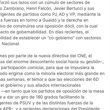
eforzó sus lazos con un cúmulo de sectores de
 Zambrano, Henri Falcón, Javier Bertucci y sus
rigentes de partidos como PJ, AD y VP, mediante la
as fuerzas en tormo a Guaidó y la derecha en
vo de construirse una oposición dócil, con la cual
cto de gobernabilidad. En días recientes, el
ilidad de establecer un “co-gobierno” con sectores
 Nacional.
nes por parte de la nueva directiva del CNE, el
s del enorme descontento social hacia su gestión-,
articipación comicial, para que se impusiera la
do erigirse como la minoría electoral más grande en
mas semanas, el temor a que las elecciones del 6D
el gobierno y sus aliados internacionales
o —en tanto que los partidos de oposición de la mesa
 a dar un giro de 180 grados facilitando la
gentes de PSUV y de las distintas fuerzas de la
a APR-, y a recientes declaraciones del Presidente